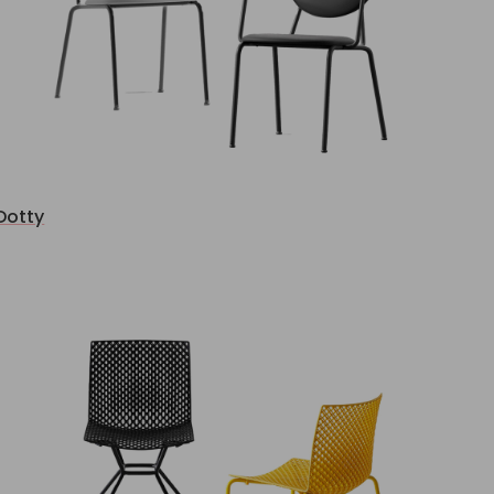
Dotty