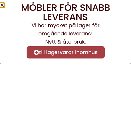
MÖBLER FÖR SNABB
LEVERANS
Vi har mycket på lager för
omgående leverans!
Nytt & återbruk.
till lagervaror inomhus
Anmäl dig till vårt nyhetsbrev
för att få nyheter och
information.