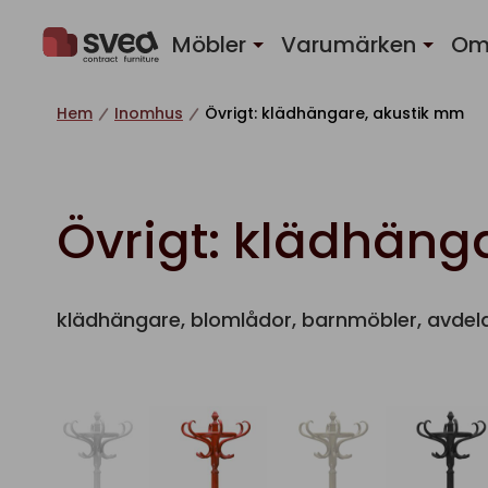
Hoppa till innehåll
Möbler
Varumärken
Om
Hem
Inomhus
Övrigt: klädhängare, akustik mm
Övrigt: klädhäng
klädhängare, blomlådor, barnmöbler, avdel