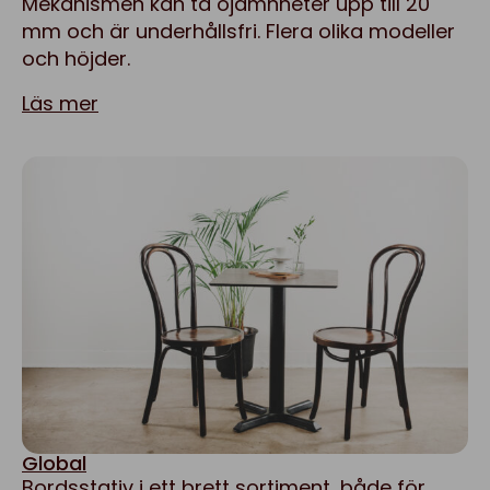
Mekanismen kan ta ojämnheter upp till 20
mm och är underhållsfri. Flera olika modeller
och höjder.
Läs mer
Global
Bordsstativ i ett brett sortiment, både för