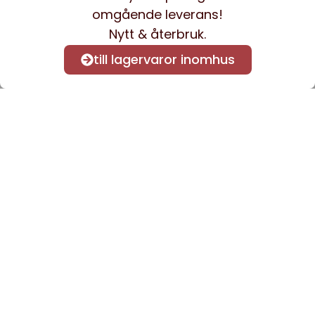
omgående leverans!
Nytt & återbruk.
till lagervaror inomhus
Anmäl dig till vårt nyhetsbrev
för att få nyheter och
information.
Kontakta oss
info@sveacontract.se