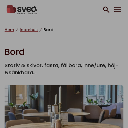
Hoppa till innehåll
Hem
Inomhus
Bord
Bord
Stativ & skivor, fasta, fällbara, inne/ute, höj-
&sänkbara…