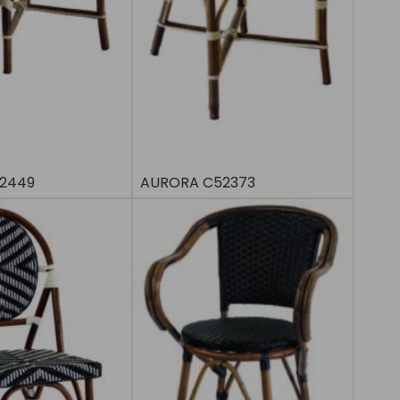
52449
AURORA C52373