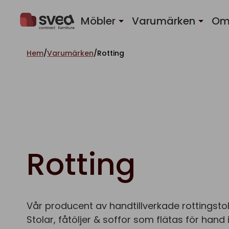
Hoppa till innehåll
Möbler
Varumärken
Om
Hem
/
Varumärken
/
Rotting
Rotting
Vår producent av handtillverkade rottingstolar
Stolar, fåtöljer & soffor som flätas för hand