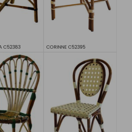
A C52383
CORINNE C52395