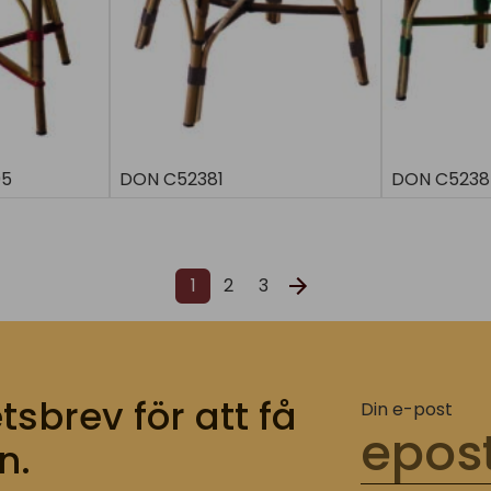
05
DON C52381
DON C5238
1
2
3
tsbrev för att få
Din e-post
n.