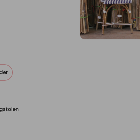
der
ngstolen