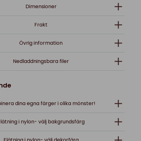
Dimensioner
Frakt
Övrig information
Nedladdningsbara filer
ande
nera dina egna färger i olika mönster!
lätning i nylon- välj bakgrundsfärg
Flätning i nylon- välj dekorfärg