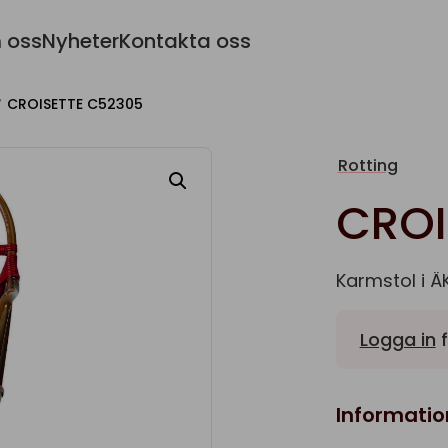
 oss
Nyheter
Kontakta oss
CROISETTE C52305
Rotting
CROI
Karmstol i ÄKT
Logga in
f
Informatio