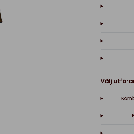
Välj utför
Kombi
F