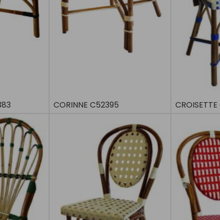
383
CORINNE C52395
CROISETTE