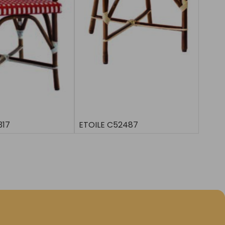
317
ETOILE C52487