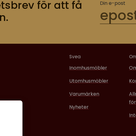
tsbrev för att få
Din e-post
n.
Svea
O
Inomhusmöbler
Om
Utomhusmöbler
Ko
Varumärken
Al
för
Nyheter
In