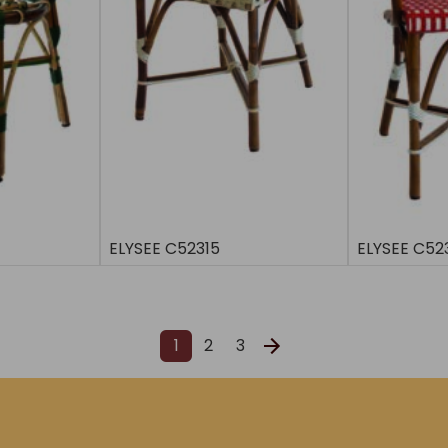
ELYSEE C52315
ELYSEE C52
1
2
3