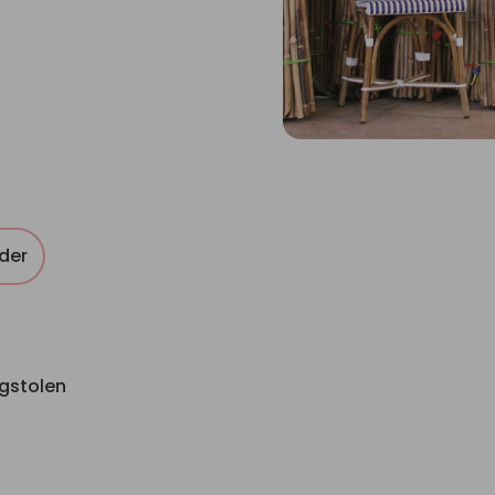
der
ngstolen