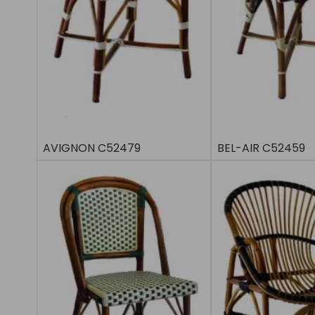
AVIGNON C52479
BEL-AIR C52459