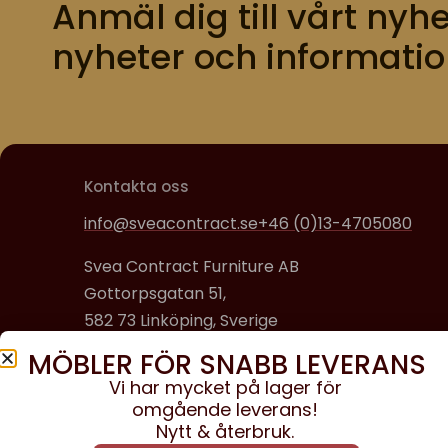
Anmäl dig till vårt nyhe
nyheter och informatio
Kontakta oss
info@sveacontract.se
+46 (0)13-4705080
Svea Contract Furniture AB
Gottorpsgatan 51,
582 73 Linköping, Sverige
MÖBLER FÖR SNABB LEVERANS
Organisationsnummer:
Vi har mycket på lager för
556608-0650
omgående leverans!
Nytt & återbruk.