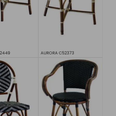
52449
AURORA C52373