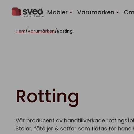
Hoppa till innehåll
Möbler
Varumärken
Om
Hem
/
Varumärken
/
Rotting
Rotting
Vår producent av handtillverkade rottingstolar
Stolar, fåtöljer & soffor som flätas för hand