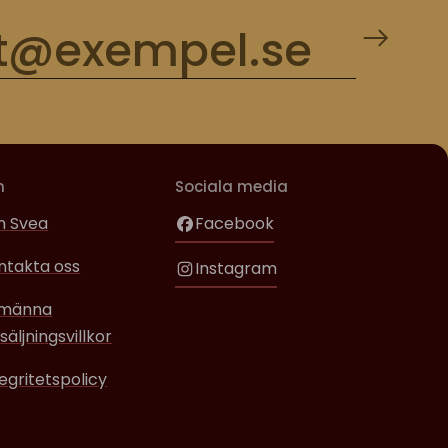
m
Sociala media
 Svea
Facebook
ntakta oss
Instagram
lmänna
säljningsvillkor
tegritetspolicy