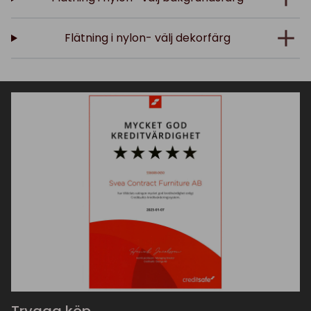
Flätning i nylon- välj dekorfärg