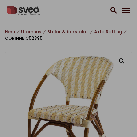
Hoppa till innehåll
Hem
Utomhus
Stolar & barstolar
Äkta Rotting
CORINNE C52395