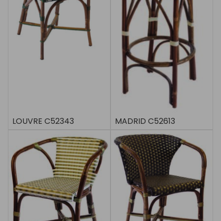
LOUVRE C52343
MADRID C52613