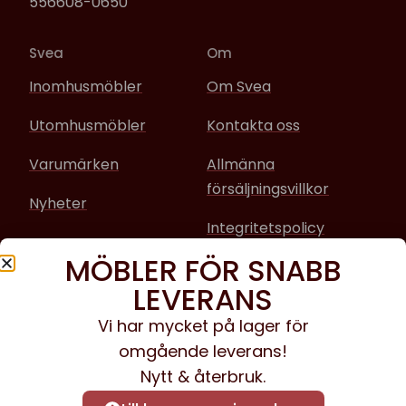
556608-0650
Svea
Om
Inomhusmöbler
Om Svea
Utomhusmöbler
Kontakta oss
Varumärken
Allmänna
försäljningsvillkor
Nyheter
Integritetspolicy
MÖBLER FÖR SNABB
Sociala media
LEVERANS
Facebook
Vi har mycket på lager för
omgående leverans!
Instagram
Nytt & återbruk.