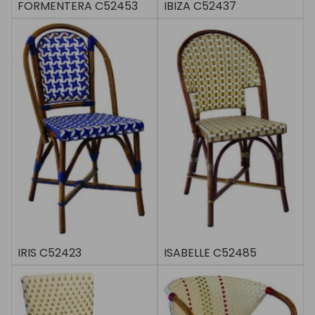
FORMENTERA C52453
IBIZA C52437
IRIS C52423
ISABELLE C52485