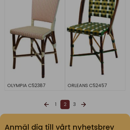
OLYMPIA C52387
ORLEANS C52457
1
2
3
Anmäl dig till vårt nyhetsbrev