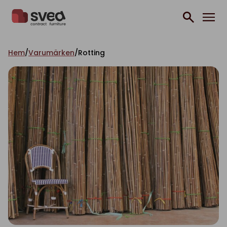
Hoppa till innehåll
Hem
/
Varumärken
/
Rotting