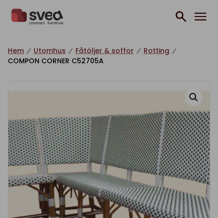
Hoppa till innehåll
Hem
Utomhus
Fåtöljer & soffor
Rotting
COMPON CORNER C52705A