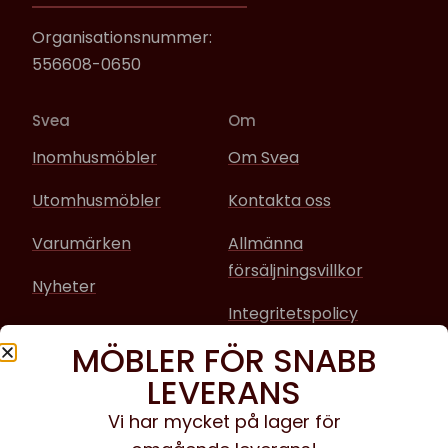
Organisationsnummer:
556608-0650
Svea
Om
Inomhusmöbler
Om Svea
Utomhusmöbler
Kontakta oss
Varumärken
Allmänna
försäljningsvillkor
Nyheter
Integritetspolicy
MÖBLER FÖR SNABB
Sociala media
LEVERANS
Facebook
Vi har mycket på lager för