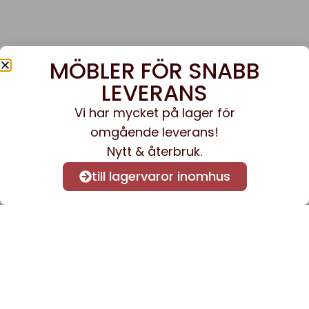
MÖBLER FÖR SNABB
LEVERANS
Vi har mycket på lager för
omgående leverans!
Nytt & återbruk.
till lagervaror inomhus
Anmäl dig till vårt nyhetsbrev
för att få nyheter och
information.