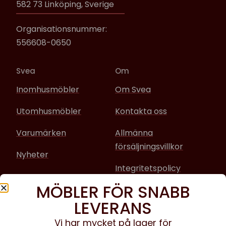
582 73 Linköping, Sverige
Organisationsnummer:
556608-0650
Svea
Om
Inomhusmöbler
Om Svea
Utomhusmöbler
Kontakta oss
Varumärken
Allmänna
försäljningsvillkor
Nyheter
Integritetspolicy
MÖBLER FÖR SNABB
Sociala media
LEVERANS
Facebook
Vi har mycket på lager för