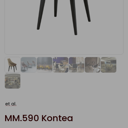
et al.
MM.590 Kontea