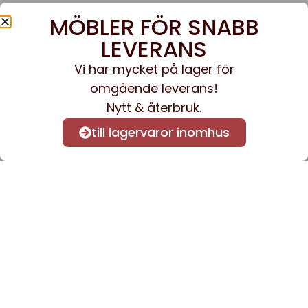
MÖBLER FÖR SNABB
LEVERANS
Vi har mycket på lager för
omgående leverans!
Nytt & återbruk.
till lagervaror inomhus
Anmäl dig till vårt nyhetsbrev
för att få nyheter och
information.