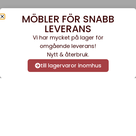
MÖBLER FÖR SNABB
LEVERANS
Vi har mycket på lager för
omgående leverans!
Nytt & återbruk.
till lagervaror inomhus
Anmäl dig till vårt nyhetsbrev
för att få nyheter och
information.