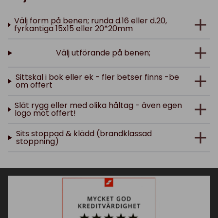
Välj form på benen; runda d.16 eller d.20,
fyrkantiga 15x15 eller 20*20mm
Välj utförande på benen;
Sittskal i bok eller ek - fler betser finns -be
om offert
Slät rygg eller med olika håltag - även egen
logo mot offert!
Sits stoppad & klädd (brandklassad
stoppning)