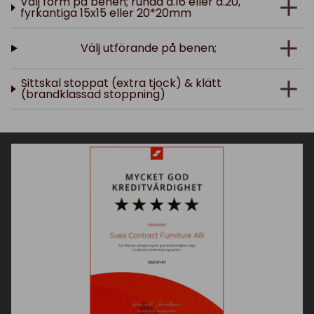
Välj form på benen; runda d.16 eller d.20,
fyrkantiga 15x15 eller 20*20mm
Välj utförande på benen;
Sittskal stoppat (extra tjock) & klätt
(brandklassad stoppning)