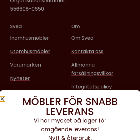
Organisationsnummer:
556608-0650
Svea
Om
Inomhusmöbler
Om Svea
Utomhusmöbler
Kontakta oss
Varumärken
Allmänna
försäljningsvillkor
Nyheter
Integritetspolicy
MÖBLER FÖR SNABB
Sociala media
LEVERANS
Facebook
Vi har mycket på lager för
omgående leverans!
Instagram
Nytt & återbruk.