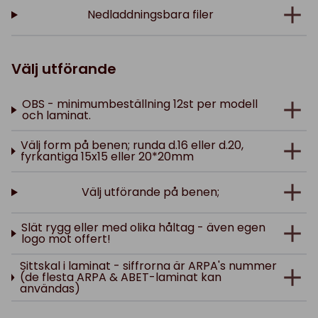
Nedladdningsbara filer
Välj utförande
OBS - minimumbeställning 12st per modell
och laminat.
Välj form på benen; runda d.16 eller d.20,
fyrkantiga 15x15 eller 20*20mm
Välj utförande på benen;
Slät rygg eller med olika håltag - även egen
logo mot offert!
Sittskal i laminat - siffrorna är ARPA's nummer
(de flesta ARPA & ABET-laminat kan
användas)