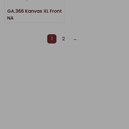
GA.366 Kanvas XL Front
NA
1
2
→