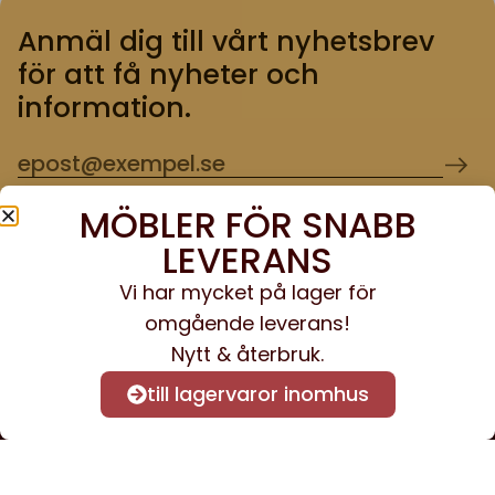
Anmäl dig till vårt nyhetsbrev
för att få nyheter och
information.
MÖBLER FÖR SNABB
LEVERANS
Kontakta oss
Vi har mycket på lager för
info@sveacontract.se
omgående leverans!
Nytt & återbruk.
+46 (0)13-4705080
till lagervaror inomhus
Svea Contract Furniture AB
Gottorpsgatan 51,
582 73 Linköping, Sverige