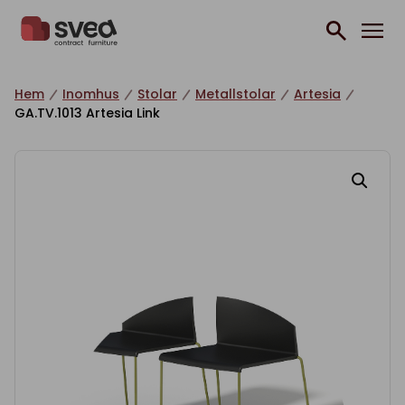
Hoppa till innehåll
Hem
Inomhus
Stolar
Metallstolar
Artesia
GA.TV.1013 Artesia Link