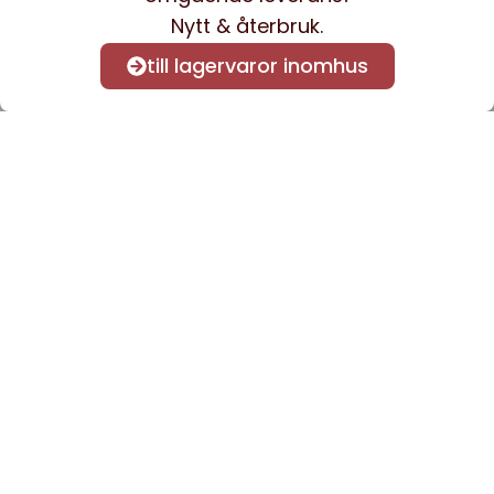
Nytt & återbruk.
till lagervaror inomhus
Anmäl dig till vårt nyhetsbrev
för att få nyheter och
information.
Kontakta oss
info@sveacontract.se
+46 (0)13-4705080