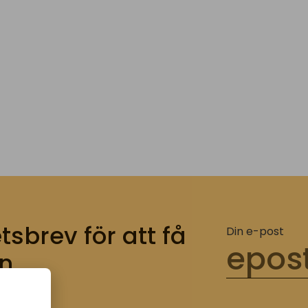
tsbrev för att få
Din e-post
n.