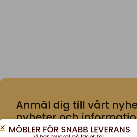
MÖBLER FÖR SNABB LEVERANS
Vi har mycket på lager för
omgående leverans!
Nytt & återbruk.
till lagervaror inomhus
Anmäl dig till vårt nyhe
nyheter och informatio