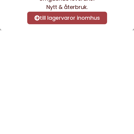
Nytt & återbruk.
till lagervaror inomhus
Anmäl dig till vårt nyhetsbrev
för att få nyheter och
information.
Kontakta oss
info@sveacontract.se
+46 (0)13-4705080