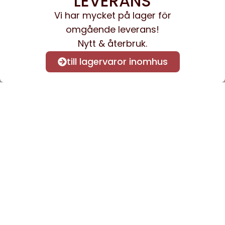
LEVERANS
Vi har mycket på lager för
omgående leverans!
Nytt & återbruk.
till lagervaror inomhus
Anmäl dig till vårt nyhetsbrev
för att få nyheter och
information.
Kontakta oss