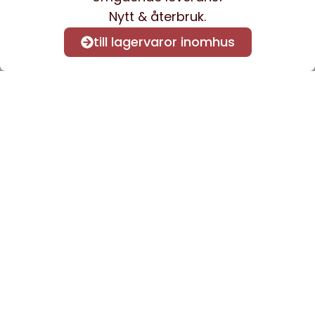
Nytt & återbruk.
till lagervaror inomhus
Anmäl dig till vårt nyhetsbrev
för att få nyheter och
information.
Kontakta oss
info@sveacontract.se
+46 (0)13-4705080