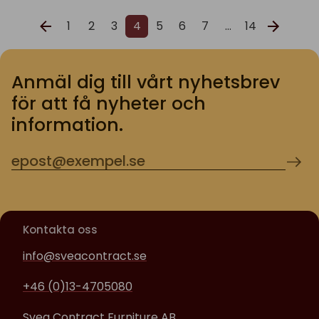
1
2
3
4
5
6
7
…
14
Anmäl dig till vårt nyhetsbrev
för att få nyheter och
information.
Kontakta oss
info@sveacontract.se
+46 (0)13-4705080
Svea Contract Furniture AB