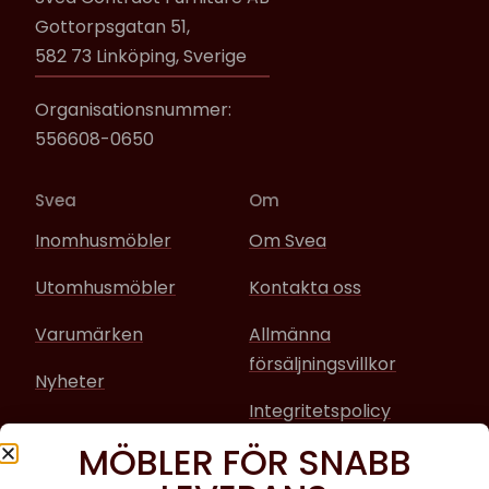
Gottorpsgatan 51,
582 73 Linköping, Sverige
Organisationsnummer:
556608-0650
Svea
Om
Inomhusmöbler
Om Svea
Utomhusmöbler
Kontakta oss
Varumärken
Allmänna
försäljningsvillkor
Nyheter
Integritetspolicy
MÖBLER FÖR SNABB
Sociala media