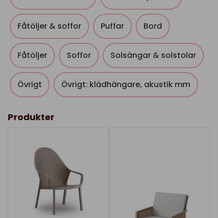
Fåtöljer & soffor
Puffar
Bord
Fåtöljer
Soffor
Solsängar & solstolar
Övrigt
Övrigt: klädhängare, akustik mm
Produkter