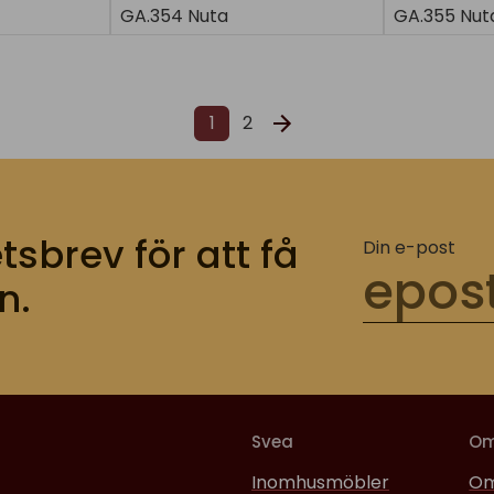
GA.354 Nuta
GA.355 Nut
1
2
tsbrev för att få
Din e-post
n.
Svea
O
Inomhusmöbler
Om