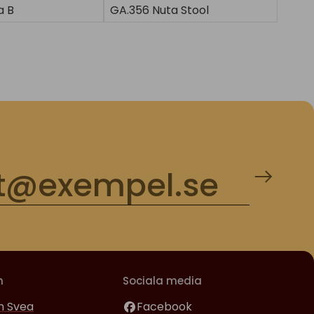
a B
GA.356 Nuta Stool
m
Sociala media
 Svea
Facebook