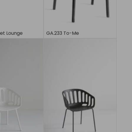
net Lounge
GA.233 To-Me