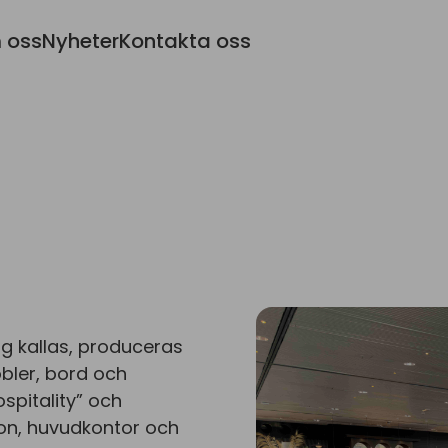
 oss
Nyheter
Kontakta oss
g kallas, produceras
bler, bord och
spitality” och
on, huvudkontor och