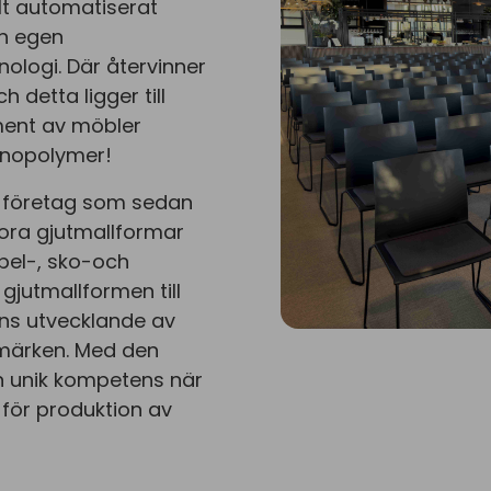
lt automatiserat
ch egen
ologi. Där återvinner
 detta ligger till
iment av möbler
ecnopolymer!
t företag som sedan
tora gjutmallformar
öbel-, sko-och
jutmallformen till
ens utvecklande av
bilmärken. Med den
n unik kompetens när
 för produktion av