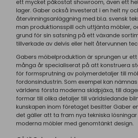
ett mycket påkostat showroom, även ett he
lager. Gaber också investerat i en helt ny o
återvinningsanläggning med bl.a. svensk tekn
man produktionsspill och uttjänta möbler, och
grund för sin satsning på ett växande sort
tillverkade av delvis eller helt återvunnen t
Gabers möbelproduktion är sprungen ur et
många år specialiserat på att konstruera s
för formsprutning av polymerdetaljer till m
fordonsindustrin. Som exempel kan nämnas g
världens första moderna skidpjäxa, till dag
formar till olika detaljer till världsledande 
kunskapen inom företaget besitter Gaber e
det gäller att ta fram nya tekniska lösningar
moderna möbler med genomtänkt design.