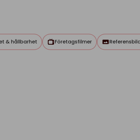
tet & hållbarhet
Företagsfilmer
Referensbil