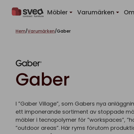
Hoppa till innehåll
Möbler
Varumärken
Om
Hem
/
Varumärken
/
Gaber
Gaber
I ”Gaber Village”, som Gabers nya anläggnin
ett imponerande sortiment av stoppade mö
möbler i tecnopolymer för ”workspaces”, ”ho
”outdoor areas”. Här ryms förutom produkti