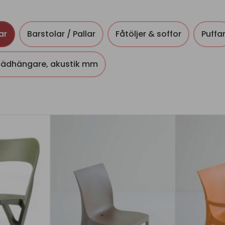
ar
Barstolar / Pallar
Fåtöljer & soffor
Puffa
klädhängare, akustik mm