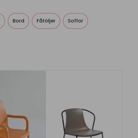
r
Bord
Fåtöljer
Soffor