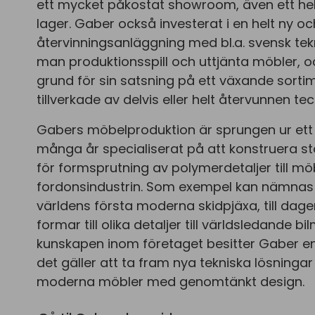
ett mycket påkostat showroom, även ett he
lager. Gaber också investerat i en helt ny o
återvinningsanläggning med bl.a. svensk tekn
man produktionsspill och uttjänta möbler, och
grund för sin satsning på ett växande sort
tillverkade av delvis eller helt återvunnen t
Gabers möbelproduktion är sprungen ur et
många år specialiserat på att konstruera s
för formsprutning av polymerdetaljer till m
fordonsindustrin. Som exempel kan nämnas g
världens första moderna skidpjäxa, till dag
formar till olika detaljer till världsledande 
kunskapen inom företaget besitter Gaber e
det gäller att ta fram nya tekniska lösningar
moderna möbler med genomtänkt design.