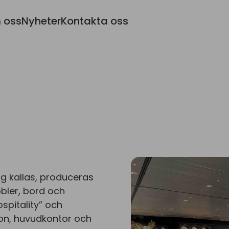
 oss
Nyheter
Kontakta oss
g kallas, produceras
bler, bord och
spitality” och
on, huvudkontor och