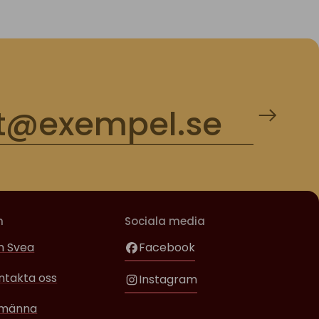
m
Sociala media
 Svea
Facebook
ntakta oss
Instagram
lmänna