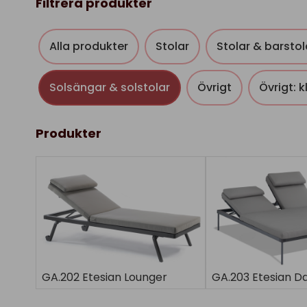
Filtrera produkter
Alla produkter
Stolar
Stolar & barstol
Solsängar & solstolar
Övrigt
Övrigt: 
Produkter
GA.202 Etesian Lounger
GA.203 Etesian D