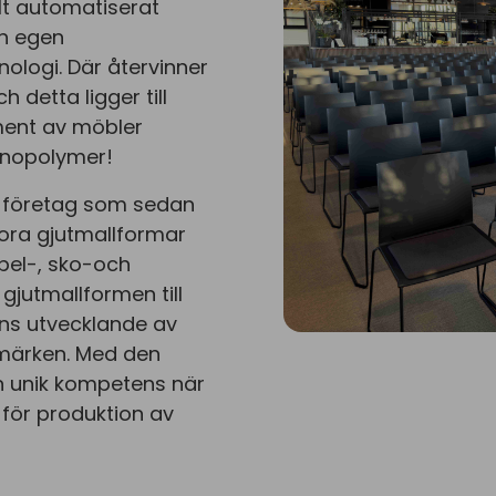
lt automatiserat
ch egen
ologi. Där återvinner
 detta ligger till
iment av möbler
ecnopolymer!
t företag som sedan
tora gjutmallformar
öbel-, sko-och
jutmallformen till
ens utvecklande av
bilmärken. Med den
n unik kompetens när
 för produktion av