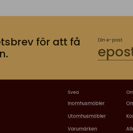
tsbrev för att få
Din e-post
n.
Svea
O
Inomhusmöbler
Om
Utomhusmöbler
Ko
Varumärken
Al