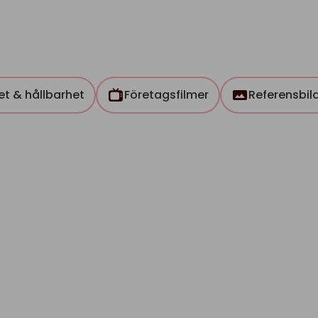
tet & hållbarhet
Företagsfilmer
Referensbil