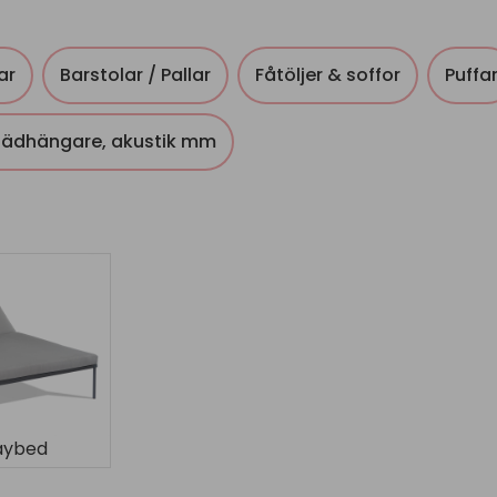
ar
Barstolar / Pallar
Fåtöljer & soffor
Puffa
klädhängare, akustik mm
aybed