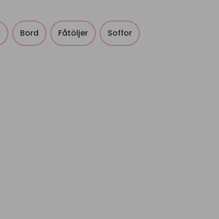
r
Bord
Fåtöljer
Soffor