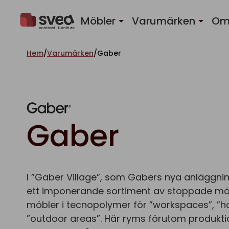
Hoppa till innehåll
Möbler
Varumärken
Om
Hem
/
Varumärken
/
Gaber
Gaber
I ”Gaber Village”, som Gabers nya anläggnin
ett imponerande sortiment av stoppade mö
möbler i tecnopolymer för ”workspaces”, ”ho
”outdoor areas”. Här ryms förutom produkti