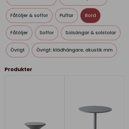
Fåtöljer & soffor
Puffar
Bord
Fåtöljer
Soffor
Solsängar & solstolar
Övrigt
Övrigt: klädhängare, akustik mm
Produkter