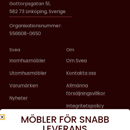
Gottorpsgatan 51,
582 73 Linköping, Sverige
Organisationsnummer:
556608-0650
Svea
Om
Inomhusmöbler
Om Svea
Utomhusmöbler
Kontakta oss
Varumärken
Allmänna
försäljningsvillkor
Nyheter
Integritetspolicy
MÖBLER FÖR SNABB
Sociala media
LEVERANS