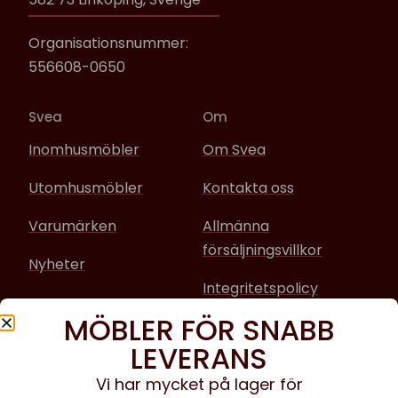
Organisationsnummer:
556608-0650
Svea
Om
Inomhusmöbler
Om Svea
Utomhusmöbler
Kontakta oss
Varumärken
Allmänna
försäljningsvillkor
Nyheter
Integritetspolicy
MÖBLER FÖR SNABB
Sociala media
LEVERANS
Facebook
Vi har mycket på lager för