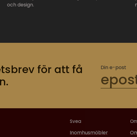
och design.
tsbrev för att få
Din e-post
n.
Svea
O
Inomhusmöbler
Om