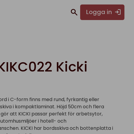
Logga in
KIKC022 Kicki
rd i C-form finns med rund, fyrkantig eller
kiva i kompaktlaminat. Höjd 50cm och flera
 gör att KICKI passar perfekt för arbetsytor,
utomhusmiljöer i hotell- och
nschen. KICKI har bordsskiva och bottenplatta i