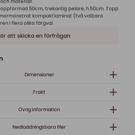
 och material!
roppformad 50cm, trekantig pelare, h.50cm. Topp
rmormönstrat kompaktlaminat (två valbara
en i flera olika färgval.
ör att skicka en förfrågan
n
Dimensioner
Frakt
Övrig information
Nedladdningsbara filer