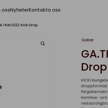
 oss
Nyheter
Kontakta oss
A.TKIKC022 Kicki Drop
Gaber
GA.T
Drop
KICKI loungebo
droppformad s
färgalternativ
inomhus- och 
restaurangbra