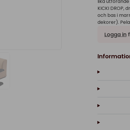
lika utförande
KICKI DROP, d
och bas i ma
dekorer). Pelar
Logga in
f
Informatio