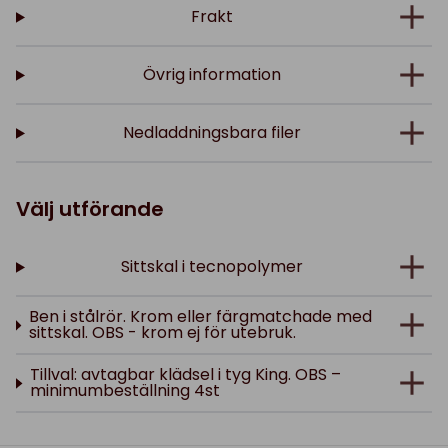
Frakt
Övrig information
Nedladdningsbara filer
Välj utförande
Sittskal i tecnopolymer
Ben i stålrör. Krom eller färgmatchade med
sittskal. OBS - krom ej för utebruk.
Tillval: avtagbar klädsel i tyg King. OBS –
minimumbeställning 4st