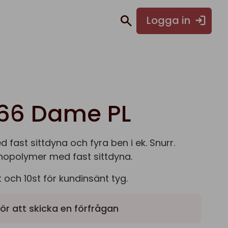
Logga in
66 Dame PL
 fast sittdyna och fyra ben i ek. Snurr.
ecnopolymer med fast sittdyna.
och 10st för kundinsänt tyg.
ör att skicka en förfrågan