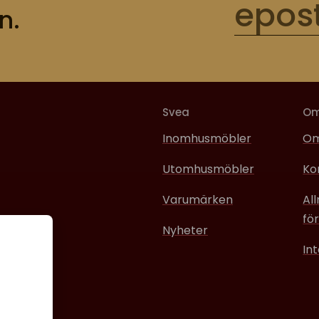
n.
Svea
O
Inomhusmöbler
Om
Utomhusmöbler
Ko
Varumärken
Al
för
Nyheter
In