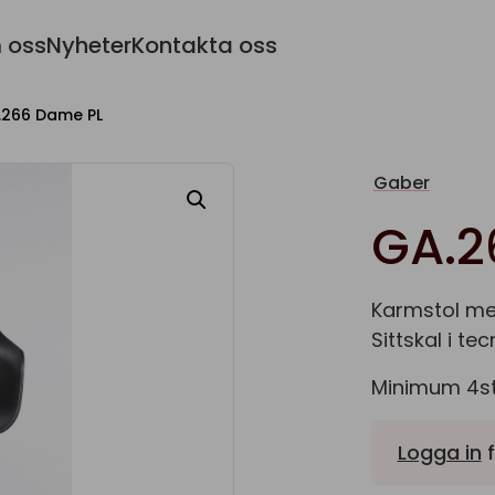
 oss
Nyheter
Kontakta oss
.266 Dame PL
Gaber
GA.2
Karmstol med
Sittskal i t
Minimum 4st 
Logga in
f