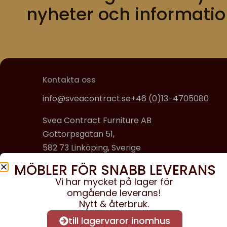
nyheter och informatio
Kontakta oss
info@sveacontract.se
+46 (0)13-4705080
Svea Contract Furniture AB
Gottorpsgatan 51,
582 73 Linköping, Sverige
MÖBLER FÖR SNABB LEVERANS
Organisationsnummer:
Vi har mycket på lager för
556608-0650
omgående leverans!
Nytt & återbruk.
till lagervaror inomhus