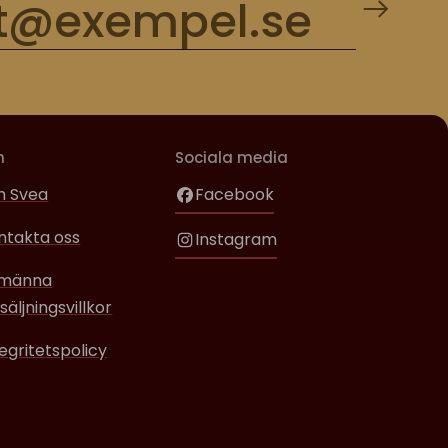
m
Sociala media
 Svea
Facebook
ntakta oss
Instagram
lmänna
säljningsvillkor
tegritetspolicy