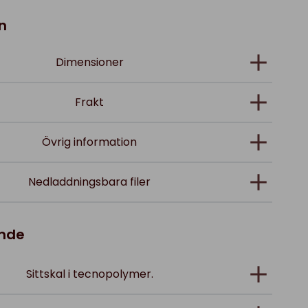
n
Dimensioner
Frakt
Övrig information
Nedladdningsbara filer
ande
Sittskal i tecnopolymer.