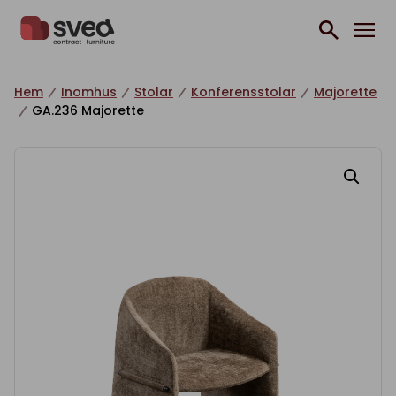
Hoppa till innehåll
Hem
Inomhus
Stolar
Konferensstolar
Majorette
GA.236 Majorette