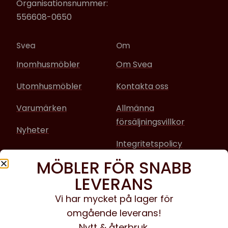
Organisationsnummer:
556608-0650
Svea
Om
Inomhusmöbler
Om Svea
Utomhusmöbler
Kontakta oss
Varumärken
Allmänna
försäljningsvillkor
Nyheter
Integritetspolicy
MÖBLER FÖR SNABB
Sociala media
LEVERANS
Facebook
Vi har mycket på lager för
omgående leverans!
Instagram
Nytt & återbruk.