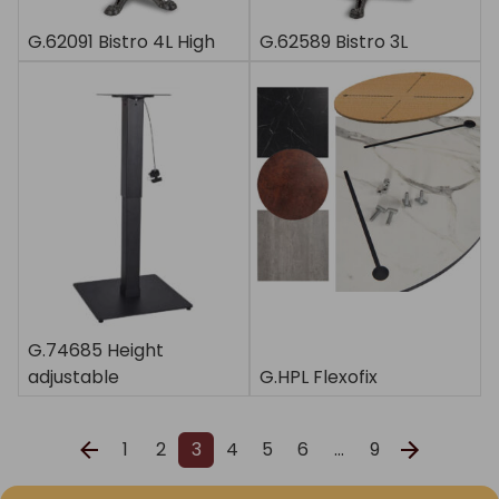
G.62091 Bistro 4L High
G.62589 Bistro 3L
G.74685 Height
adjustable
G.HPL Flexofix
1
2
3
4
5
6
…
9