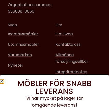
Organisationsnummer:
556608-0650
Svea
Om
Inomhusmöbler
Om Svea
Utomhusmöbler
Kontakta oss
Varumärken
Allmänna
försäljningsvillkor
Nyheter
Integritetspolicy
MÖBLER FÖR SNABB
Sociala media
LEVERANS
Facebook
Vi har mycket på lager för
omgående leverans!
Instagram