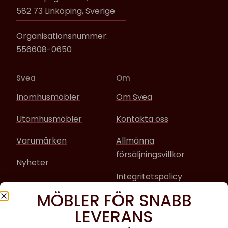
582 73 Linköping, Sverige
Organisationsnummer:
556608-0650
Svea
Om
Inomhusmöbler
Om Svea
Utomhusmöbler
Kontakta oss
Varumärken
Allmänna
försäljningsvillkor
Nyheter
Integritetspolicy
MÖBLER FÖR SNABB
Sociala media
LEVERANS
Facebook