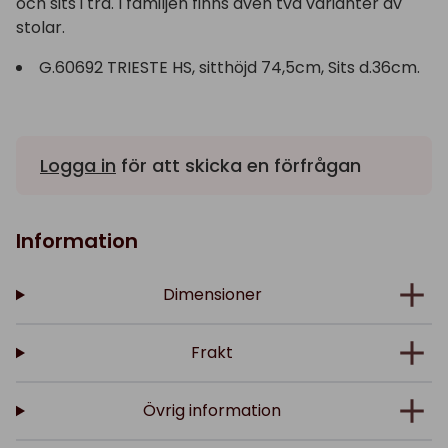
och sits i trä. I familjen finns även två varianter av
stolar.
G.60692 TRIESTE HS, sitthöjd 74,5cm, Sits d.36cm.
Logga in
för att skicka en förfrågan
Information
Dimensioner
Frakt
Övrig information