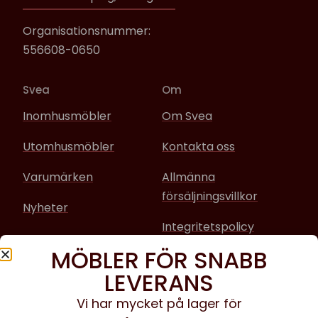
Organisationsnummer:
556608-0650
Svea
Om
Inomhusmöbler
Om Svea
Utomhusmöbler
Kontakta oss
Varumärken
Allmänna
försäljningsvillkor
Nyheter
Integritetspolicy
MÖBLER FÖR SNABB
Sociala media
LEVERANS
Facebook
Vi har mycket på lager för