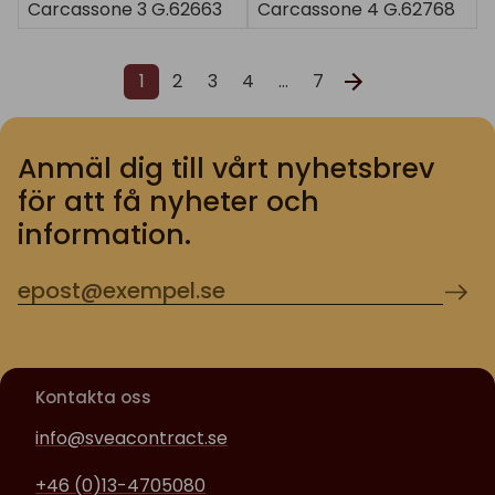
Carcassone 3 G.62663
Carcassone 4 G.62768
1
2
3
4
…
7
Anmäl dig till vårt nyhetsbrev
för att få nyheter och
information.
Kontakta oss
info@sveacontract.se
+46 (0)13-4705080