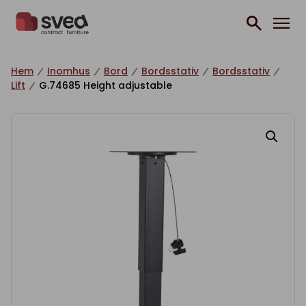
Hoppa till innehåll
Hem
Inomhus
Bord
Bordsstativ
Bordsstativ
Lift
G.74685 Height adjustable