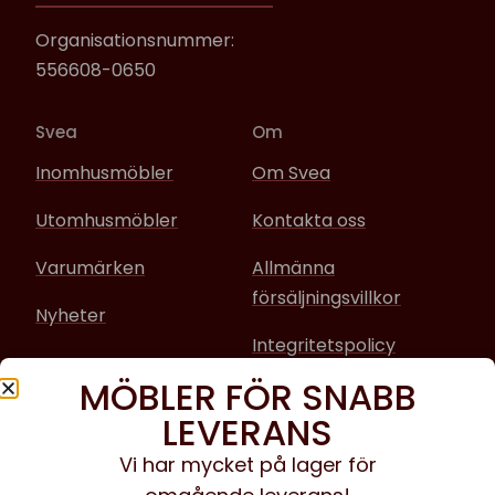
Organisationsnummer:
556608-0650
Svea
Om
Inomhusmöbler
Om Svea
Utomhusmöbler
Kontakta oss
Varumärken
Allmänna
försäljningsvillkor
Nyheter
Integritetspolicy
MÖBLER FÖR SNABB
Sociala media
LEVERANS
Facebook
Vi har mycket på lager för