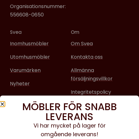
Organisationsnummer:
556608-0650
Svea
Om
Inomhusmöbler
Om Svea
Utomhusmöbler
Kontakta oss
Varumärken
Allmänna
försäljningsvillkor
Nyheter
Integritetspolicy
MÖBLER FÖR SNABB
Sociala media
LEVERANS
Facebook
Vi har mycket på lager för
omgående leverans!
Instagram