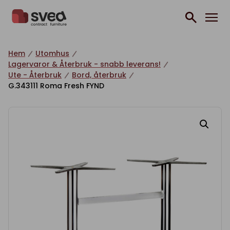
Hoppa till innehåll
Hem
Utomhus
Lagervaror & Återbruk - snabb leverans!
Ute - Återbruk
Bord, återbruk
G.343111 Roma Fresh FYND