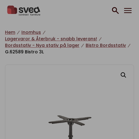
Hoppa till innehåll
Hem
Inomhus
Lagervaror & Återbruk - snabb leverans!
Bordsstativ - Nya stativ på lager
Bistro Bordsstativ
G.62589 Bistro 3L