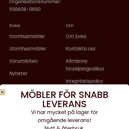
Organisationsnummer:
556608-0650
Svea
Om
Inomhusmöbler
Om Svea
Utomhusmöbler
Kontakta oss
Varumärken
Allmänna
försäljningsvillkor
Nyheter
Integritetspolicy
MÖBLER FÖR SNABB
Sociala media
LEVERANS
Facebook
Vi har mycket på lager för
omgående leverans!
Instagram
Nytt & återbruk.