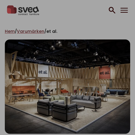
Hoppa till innehåll
Hem
/
Varumärken
/
et al.