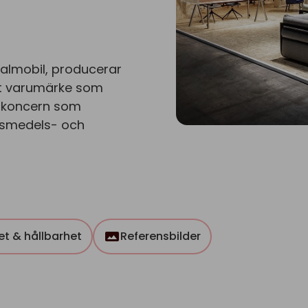
talmobil, producerar
tt varumärke som
strikoncern som
ivsmedels- och
tet & hållbarhet
Referensbilder