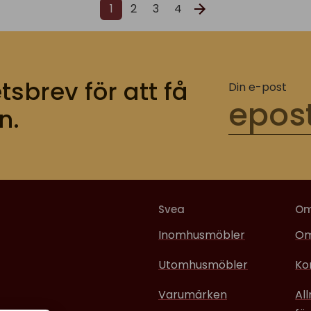
1
2
3
4
tsbrev för att få
Din e-post
n.
Svea
O
Inomhusmöbler
Om
Utomhusmöbler
Ko
Varumärken
Al