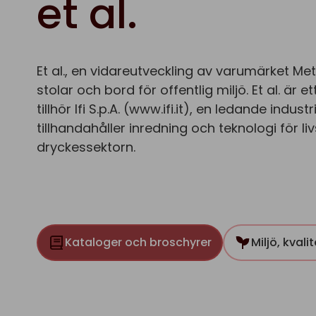
et al.
Et al., en vidareutveckling av varumärket Me
stolar och bord för
offentlig miljö.
Et al.
är e
tillhör Ifi S.p.A. (www.ifi.it), en ledande indu
tillhandahåller inredning och teknologi för l
dryckessektorn
.
Kataloger och broschyrer
Miljö, kvali