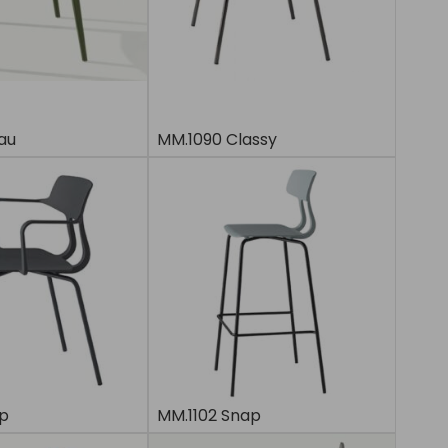
au
MM.1090 Classy
ap
MM.1102 Snap