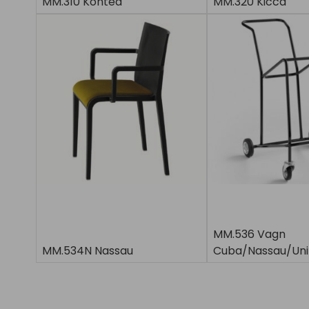
MM.310 Kontea
MM.320 Kicca
MM.536 Vagn
MM.534N Nassau
Cuba/Nassau/Uni