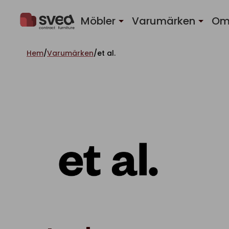
Hoppa till innehåll
Möbler
Varumärken
Om
Hem
/
Varumärken
/
et al.