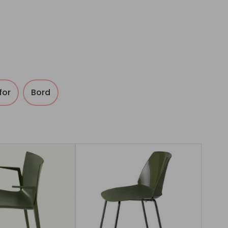
for
Bord