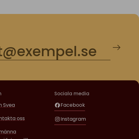
m
Sociala media
 Svea
Facebook
ntakta oss
Instagram
lmänna