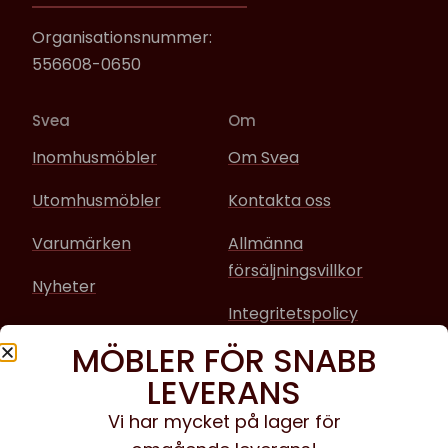
Organisationsnummer:
556608-0650
Svea
Om
Inomhusmöbler
Om Svea
Utomhusmöbler
Kontakta oss
Varumärken
Allmänna
försäljningsvillkor
Nyheter
Integritetspolicy
MÖBLER FÖR SNABB
Sociala media
LEVERANS
Facebook
Vi har mycket på lager för