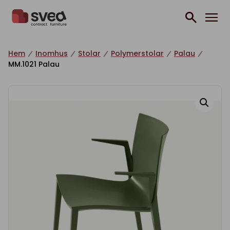
Hoppa till innehåll
Hem
Inomhus
Stolar
Polymerstolar
Palau
MM.1021 Palau