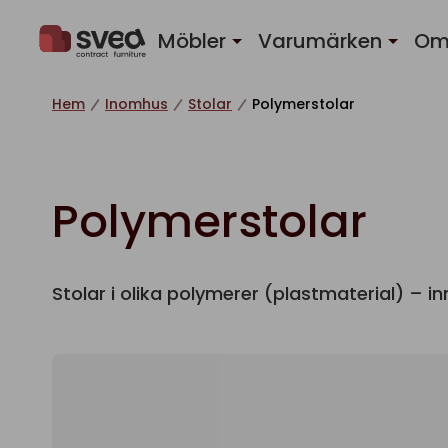
Hoppa till innehåll
Möbler
Varumärken
Om
Hem
Inomhus
Stolar
Polymerstolar
Polymerstolar
Stolar i olika polymerer (plastmaterial) – i