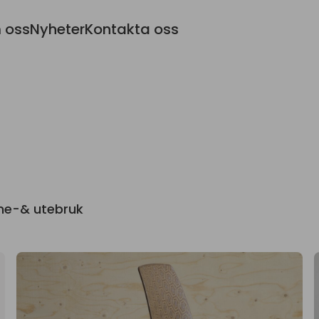
 oss
Nyheter
Kontakta oss
nne-& utebruk