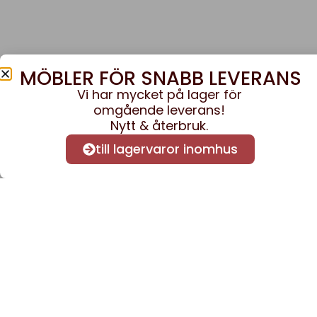
MÖBLER FÖR SNABB LEVERANS
Vi har mycket på lager för
omgående leverans!
Nytt & återbruk.
till lagervaror inomhus
Anmäl dig till vårt nyhe
nyheter och informatio