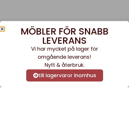
MÖBLER FÖR SNABB
LEVERANS
Vi har mycket på lager för
omgående leverans!
Nytt & återbruk.
till lagervaror inomhus
Anmäl dig till vårt nyhetsbrev
för att få nyheter och
information.